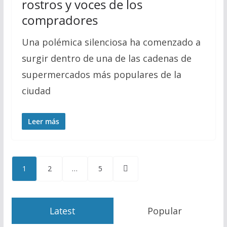
rostros y voces de los
compradores
Una polémica silenciosa ha comenzado a
surgir dentro de una de las cadenas de
supermercados más populares de la
ciudad
Leer más
Paginación
1
2
…
5
de
entradas
Latest
Popular