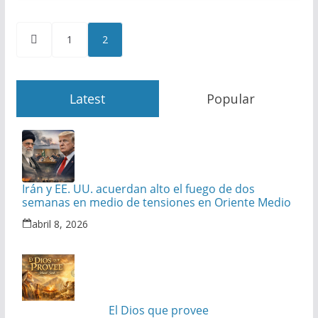
Paginación
1
2
de
entradas
Latest
Popular
Irán y EE. UU. acuerdan alto el fuego de dos
semanas en medio de tensiones en Oriente Medio
abril 8, 2026
El Dios que provee