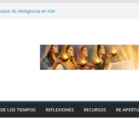
 clave de inteligencia en Irán
uerdan alto el fuego de dos semanas en
s en Oriente Medio
e
iblia
bancos embargan propiedades a niveles
 DE LOS TIEMPOS
REFLEXIONES
RECURSOS
RE-APERTU